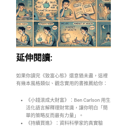
延伸閱讀:
如果你讀完《致富心態》還意猶未盡，這裡
有幾本風格類似、觀念實用的書推薦給你：
《小錢滾成大財富》：Ben Carlson 用生
活化語言解釋理財常識，讓你明白「簡
單的策略反而最有力量」。
《持續買進》：資料科學家的真實驗