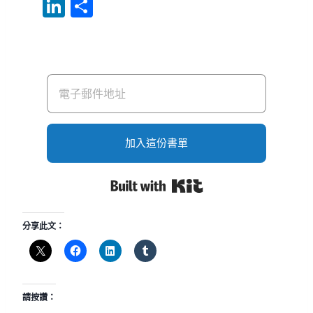
a
n
o
m
u
Li
分
c
e
p
ai
m
n
享
e
y
l
bl
k
b
Li
r
e
o
n
dI
o
k
n
k
加入這份書單
Built with Kit
分享此文：
請按讚：