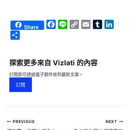
F
Li
C
E
T
Li
Share
a
n
o
m
u
n
分
c
e
p
ai
m
k
享
e
y
l
bl
e
b
Li
r
dI
探索更多來自 Vizlati 的內容
o
n
n
訂閱即可透過電子郵件收到最新文章。
o
k
訂閱
k
PREVIOUS
NEXT