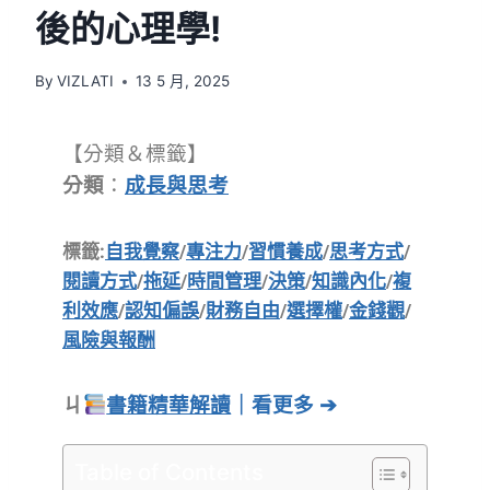
後的心理學!
By
VIZLATI
13 5 月, 2025
【分類＆標籤】
分類
：
成長與思考
標籤:
自我覺察
/
專注力
/
習慣養成
/
思考方式
/
閱讀方式
/
拖延
/
時間管理
/
決策
/
知識內化
/
複
利效應
/
認知偏誤
/
財務自由
/
選擇權
/
金錢觀
/
風險與報酬
ㄐ
書籍精華解讀
｜看更多 ➔
Table of Contents