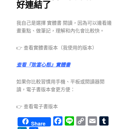
好連結了
我自己是選擇 實體書 閱讀，因為可以邊看邊
畫重點、做筆記，理解和內化會比較快。
👉 查看實體書版本（我使用的版本）
查看『致富心態』實體書
如果你比較習慣用手機、平板或閱讀器閱
讀，電子書版本會更方便：
👉 查看電子書版本
F
Li
C
E
T
Share