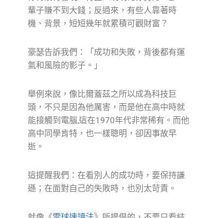
輩子賺不到大錢；反過來，有些人靠著時
機、背景，短短幾年就累積可觀財富？
豪瑟告訴我們：「成功和失敗，背後都有運
氣和風險的影子。」
舉例來說，像比爾蓋茲之所以成為科技巨
頭，不只是因為他厲害，而是他在高中時就
能接觸到電腦,這在1970年代非常稀有。而他
高中同學肯特，也一樣聰明，卻因事故早
逝。
這提醒我們：在看別人的成功時，要保持謙
遜；在面對自己的失敗時，也別太苛責。
就像《
雪球速讀法
》所提倡的，不要只看結