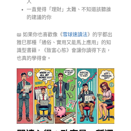
人
一直覺得「理財」太難、不知道該聽誰
的建議的你
📖 如果你也喜歡像《
雪球速讀法
》的宇都出
雅巳那種「通俗、實用又能馬上應用」的知
識型書籍，《致富心態》會讓你讀得下去，
也真的學得會。