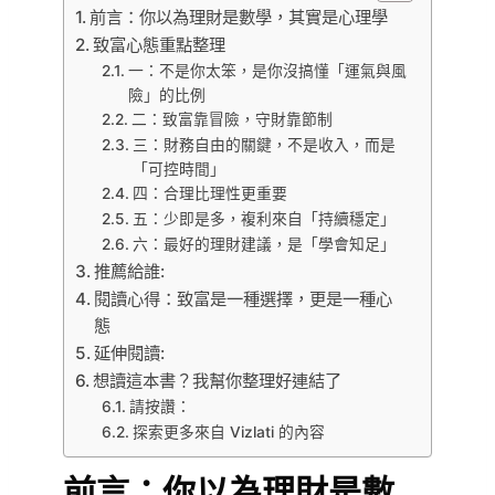
前言：你以為理財是數學，其實是心理學
致富心態重點整理
一：不是你太笨，是你沒搞懂「運氣與風
險」的比例
二：致富靠冒險，守財靠節制
三：財務自由的關鍵，不是收入，而是
「可控時間」
四：合理比理性更重要
五：少即是多，複利來自「持續穩定」
六：最好的理財建議，是「學會知足」
推薦給誰:
閱讀心得：致富是一種選擇，更是一種心
態
延伸閱讀:
想讀這本書？我幫你整理好連結了
請按讚：
探索更多來自 Vizlati 的內容
前言：你以為理財是數