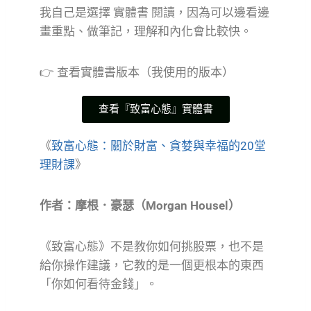
我自己是選擇 實體書 閱讀，因為可以邊看邊
畫重點、做筆記，理解和內化會比較快。
👉 查看實體書版本（我使用的版本）
查看『致富心態』實體書
《
致富心態：關於財富、貪婪與幸福的20堂
理財課
》
作者：摩根．豪瑟（Morgan Housel）
《致富心態》不是教你如何挑股票，也不是
給你操作建議，它教的是一個更根本的東西
「你如何看待金錢」。