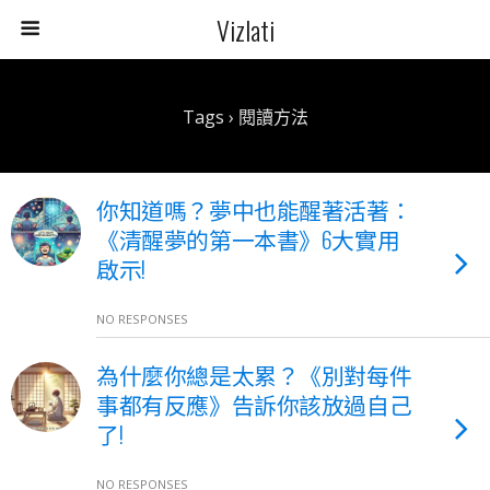
Vizlati
Tags › 閱讀方法
你知道嗎？夢中也能醒著活著：
《清醒夢的第一本書》6大實用
啟示!
NO RESPONSES
為什麼你總是太累？《別對每件
事都有反應》告訴你該放過自己
了!
NO RESPONSES