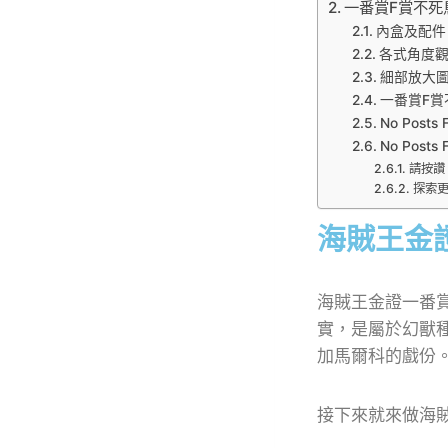
一番賞F賞不死鳥馬
內盒及配件
各式角度
細部放大
一番賞F賞不
No Posts 
No Posts 
請按讚
探索更多
海賊王金
海賊王金證一番
實，是屬於幻獸
加馬爾科的戲份
接下來就來做海