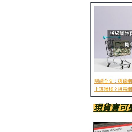
閱讀全文：透過網
上班賺錢？提高網
現貨寶可