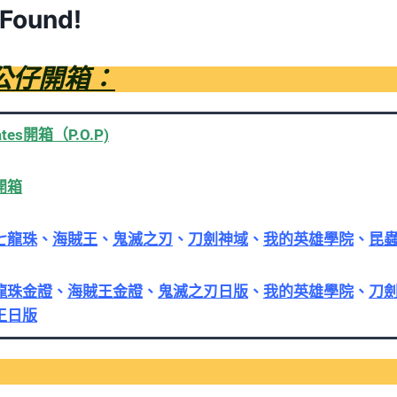
 Found!
公仔開箱：
irates開箱（P.O.P)
o開箱
七龍珠
、
海賊王
、
鬼滅之刃
、
刀劍神域
、
我的英雄學院
、
昆
龍珠金證
、
海賊王金證
、
鬼滅之刃日版
、
我的英雄學院
、
刀
王日版