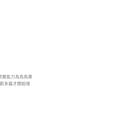
果實能力為鳥鳥果
凱多篇才開始增