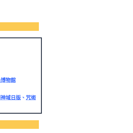
蟲博物館
劍神域日版
、
咒術