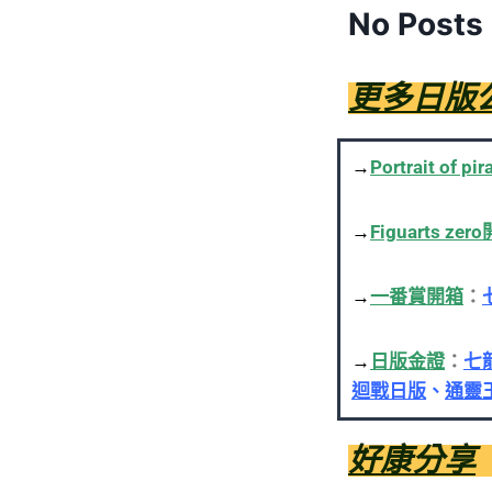
No Posts
更多日版
→
Portrait of p
→
Figuarts zer
→
一番賞開箱
：
→
日版金證
：
七
迴戰日版
、
通靈
好康分享