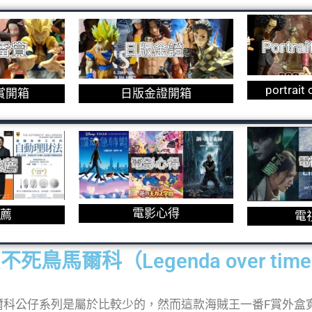
portrait
賞開箱
日版金證開箱
電影心得
薦
電
死鳥馬爾科（Legenda over tim
爾科公仔系列是屬於比較少的，然而這款海賊王一番F賞外盒