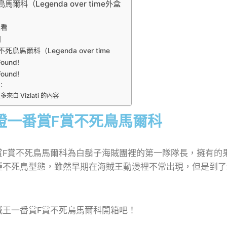
爾科（Legenda over time外盒
觀看
圖
死鳥馬爾科（Legenda over time
Found!
Found!
：
來自 Vizlati 的內容
證一番賞F賞不死鳥馬爾科
賞F賞不死鳥馬爾科為白鬍子海賊團裡的第一隊隊長，擁有的
種不死鳥型態，雖然早期在海賊王動漫裡不常出現，但是到了
。
賊王一番賞F賞不死鳥馬爾科開箱吧！