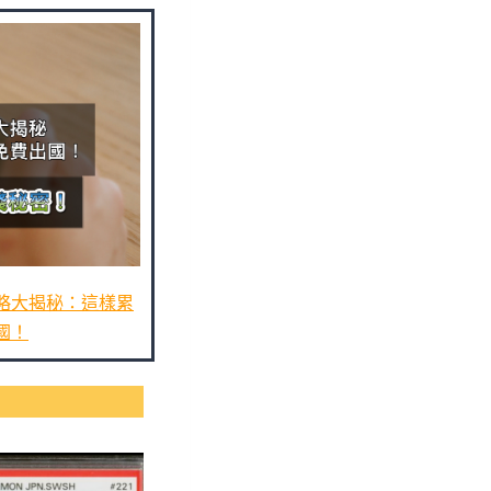
略大揭秘：這樣累
國！